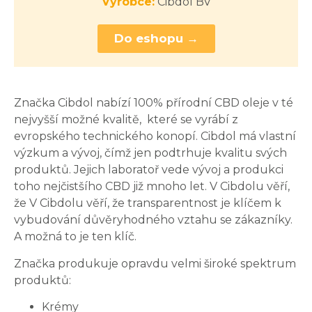
Výrobce:
Cibdol BV
Do eshopu →
Značka Cibdol nabízí 100% přírodní CBD oleje v té
nejvyšší možné kvalitě, které se vyrábí z
evropského technického konopí. Cibdol má vlastní
výzkum a vývoj, čímž jen podtrhuje kvalitu svých
produktů. Jejich laboratoř vede vývoj a produkci
toho nejčistšího CBD již mnoho let. V Cibdolu věří,
že V Cibdolu věří, že transparentnost je klíčem k
vybudování důvěryhodného vztahu se zákazníky.
A možná to je ten klíč.
Značka produkuje opravdu velmi široké spektrum
produktů:
Krémy