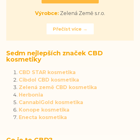
Výrobce:
Zelená Země s.r.o.
Přečíst více →
Sedm nejlepších značek CBD
kosmetiky
CBD STAR kosmetika
Cibdol CBD kosmetika
Zelená země CBD kosmetika
Herbonia
CannabiGold kosmetika
Konope kosmetika
Enecta kosmetika
Co je to CBD?