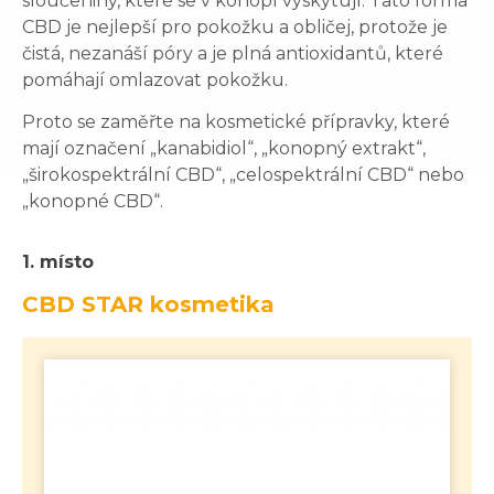
sloučeniny, které se v konopí vyskytují. Tato forma
CBD je nejlepší pro pokožku a obličej, protože je
čistá, nezanáší póry a je plná antioxidantů, které
pomáhají omlazovat pokožku.
Proto se zaměřte na kosmetické přípravky, které
mají označení „kanabidiol“, „konopný extrakt“,
„širokospektrální CBD“, „celospektrální CBD“ nebo
„konopné CBD“.
1. místo
CBD STAR kosmetika