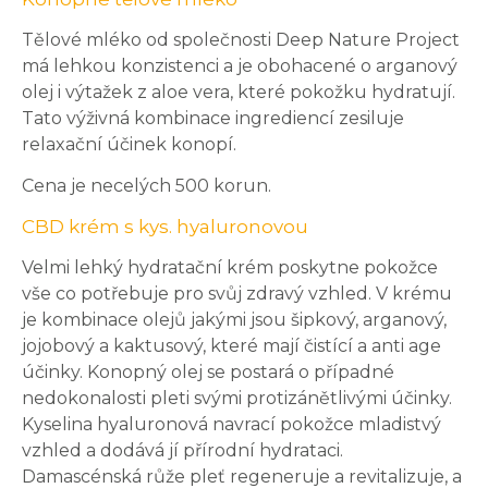
Tělové mléko od společnosti Deep Nature Project
má lehkou konzistenci a je obohacené o arganový
olej i výtažek z aloe vera, které pokožku hydratují.
Tato výživná kombinace ingrediencí zesiluje
relaxační účinek konopí.
Cena je necelých 500 korun.
CBD krém s kys. hyaluronovou
Velmi lehký hydratační krém poskytne pokožce
vše co potřebuje pro svůj zdravý vzhled. V krému
je kombinace olejů jakými jsou šipkový, arganový,
jojobový a kaktusový, které mají čistící a anti age
účinky. Konopný olej se postará o případné
nedokonalosti pleti svými protizánětlivými účinky.
Kyselina hyaluronová navrací pokožce mladistvý
vzhled a dodává jí přírodní hydrataci.
Damascénská růže pleť regeneruje a revitalizuje, a