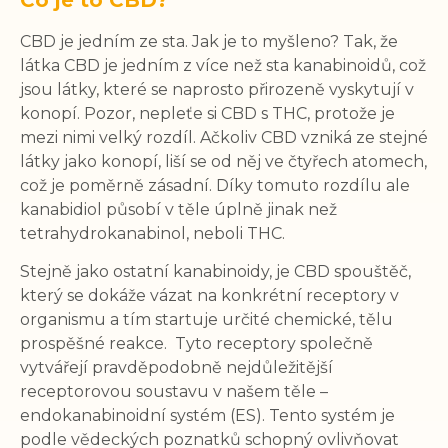
CBD je jedním ze sta. Jak je to myšleno? Tak, že
látka CBD je jedním z více než sta kanabinoidů, což
jsou látky, které se naprosto přirozeně vyskytují v
konopí. Pozor, nepleťe si CBD s THC, protože je
mezi nimi velký rozdíl. Ačkoliv CBD vzniká ze stejné
látky jako konopí, liší se od něj ve čtyřech atomech,
což je poměrně zásadní. Díky tomuto rozdílu ale
kanabidiol působí v těle úplně jinak než
tetrahydrokanabinol, neboli THC.
Stejně jako ostatní kanabinoidy, je CBD spouštěč,
který se dokáže vázat na konkrétní receptory v
organismu a tím startuje určité chemické, tělu
prospěšné reakce. Tyto receptory společně
vytvářejí pravděpodobně nejdůležitější
receptorovou soustavu v našem těle –
endokanabinoidní systém (ES). Tento systém je
podle vědeckých poznatků schopný ovlivňovat