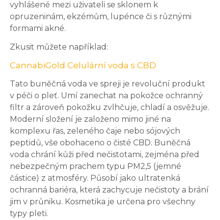
vyhlášené mezi uživateli se sklonem k
opruzeninám, ekzémům, lupénce či s různými
formami akné.
Zkusit můžete například:
CannabiGold Celulární voda s CBD
Tato buněčná voda ve spreji je revoluční produkt
v péči o pleť. Umí zanechat na pokožce ochranný
filtr a zároveň pokožku zvlhčuje, chladí a osvěžuje.
Moderní složení je založeno mimo jiné na
komplexu řas, zeleného čaje nebo sójových
peptidů, vše obohaceno o čisté CBD. Buněčná
voda chrání kůži před nečistotami, zejména před
nebezpečným prachem typu PM2,5 (jemné
částice) z atmosféry. Působí jako ultratenká
ochranná bariéra, která zachycuje nečistoty a brání
jim v průniku. Kosmetika je určena pro všechny
typy pleti.