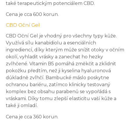
také terapeutickým potenciálem CBD.
Cena je cca 600 korun.
CBD Oční Gel
CBD Oční Gel je vhodný pro všechny typy kůže.
Využívá sílu kanabidiolu a esenciálních
ingrediencí, díky kterým může snížit otoky v očním
okolí, vyhladit vrásky a zanechat ho hezky
zvlhčené. Vitamin B5 pomáhá změkčit a zklidnit
pokožku předtím, než ji kyselina hyaluronová
důkladně zvlhčí. Bambucké máslo poskytne
ochranou bariéru, zatímco klinicky testovaný
komplex bez obsahu parabenů se vypořádá s
vráskami. Díky tomu zlepší elasticitu vaší kůže a
také ji omladí.
Cena je cca 360 korun.