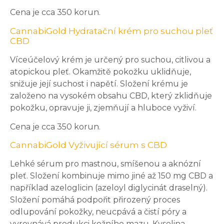
Cena je cca 350 korun.
CannabiGold Hydratační krém pro suchou pleť
CBD
Víceúčelový krém je určený pro suchou, citlivou a
atopickou pleť. Okamžitě pokožku uklidňuje,
snižuje její suchost i napětí. Složení krému je
založeno na vysokém obsahu CBD, který zklidňuje
pokožku, opravuje ji, zjemňují a hluboce vyživí.
Cena je cca 350 korun.
CannabiGold Vyživující sérum s CBD
Lehké sérum pro mastnou, smíšenou a aknózní
pleť. Složení kombinuje mimo jiné až 150 mg CBD a
například azeloglicin (azeloyl diglycinát draselný).
Složení pomáhá podpořit přirozený proces
odlupování pokožky, neucpává a čistí póry a
vyrovnává produkci kožního mazu. Kyselina