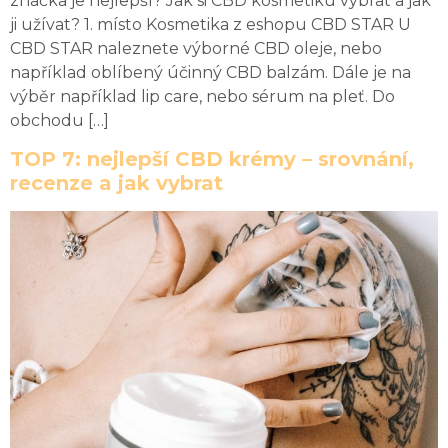
značka je nejlepší? Jak si CBD kosmetiku vybrat a jak
ji užívat? 1. místo Kosmetika z eshopu CBD STAR U
CBD STAR naleznete výborné CBD oleje, nebo
například oblíbený účinný CBD balzám. Dále je na
výběr například lip care, nebo sérum na pleť. Do
obchodu […]
TOP 7: nejlepší CBD krémy – srovnání,
recenze a jak vybrat