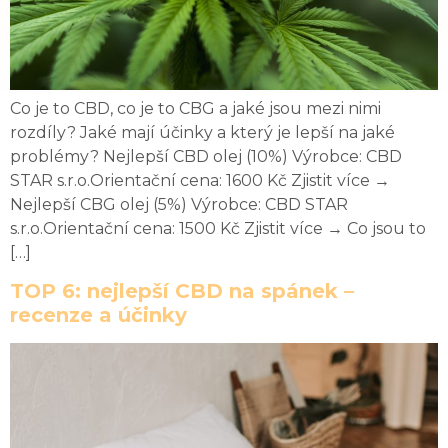
Co je to CBD, co je to CBG a jaké jsou mezi nimi
rozdíly? Jaké mají účinky a který je lepší na jaké
problémy? Nejlepší CBD olej (10%) Výrobce: CBD
STAR s.r.o.Orientační cena: 1600 Kč Zjistit více →
Nejlepší CBG olej (5%) Výrobce: CBD STAR
s.r.o.Orientační cena: 1500 Kč Zjistit více → Co jsou to
[…]
TOP 6: nejlepší CBD na spánek –
recenze a účinky