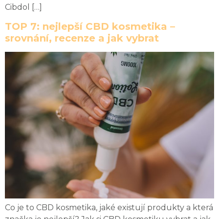
Cibdol […]
TOP 7: nejlepší CBD kosmetika –
srovnání, recenze a jak vybrat
Co je to CBD kosmetika, jaké existují produkty a která