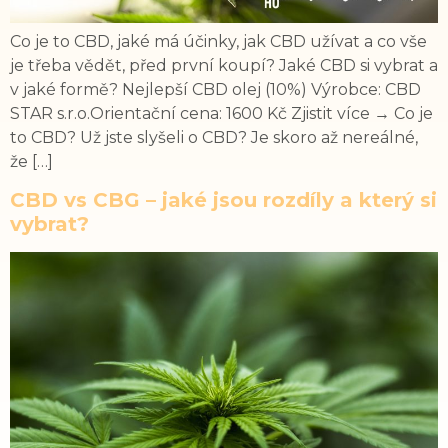
Co je to CBD, jaké má účinky, jak CBD užívat a co vše
je třeba vědět, před první koupí? Jaké CBD si vybrat a
v jaké formě? Nejlepší CBD olej (10%) Výrobce: CBD
STAR s.r.o.Orientační cena: 1600 Kč Zjistit více → Co je
to CBD? Už jste slyšeli o CBD? Je skoro až nereálné,
že […]
CBD vs CBG – jaké jsou rozdíly a který si
vybrat?