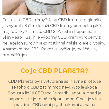
Co jsou to CBD krémy? Jaký CBD krém je nejlepší a
jak vybrat? S čím dokáží CBD krémy pomoct a jaké
mají účinky? 1. místo CBD STAR Skin Repair Balm
Skin Reapir Balm je výborný CBD krém vyrobený z
nejlepších surovin jako rostlinná másla, oleje či vosky.
A samozřejmě CBD. Pokožku vyživuje, zvláčňuje,
promašťuje a […]
Co je CBD PLANETA?
CBD Planeta byla vytvořena asi hlavně proto, že
se toho o CBD zatím moc neví. A to je škoda.
Spousta lidí si CBD spojí s marihuanou a ihned je
napadne, že je to něco špantného. Opak je však
pravdou. CBD není psychoaktivní a má na