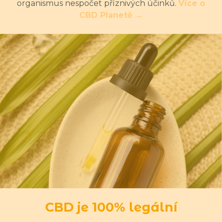
organismus nespočet příznivých účinků.
Více o
CBD Planetě →
CBD je 100% legální