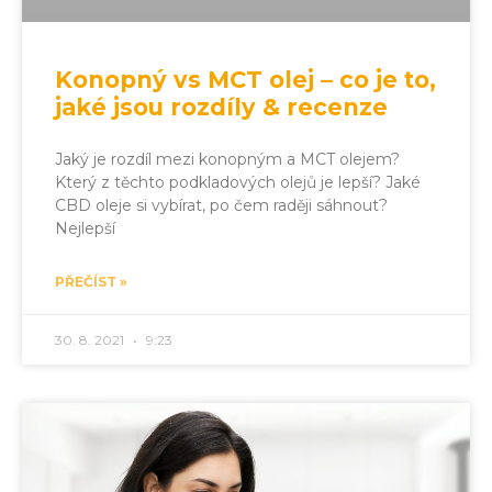
Konopný vs MCT olej – co je to,
jaké jsou rozdíly & recenze
Jaký je rozdíl mezi konopným a MCT olejem?
Který z těchto podkladových olejů je lepší? Jaké
CBD oleje si vybírat, po čem raději sáhnout?
Nejlepší
PŘEČÍST »
30. 8. 2021
9:23