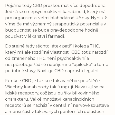
Pojďme tedy CBD prozkoumat více dopodrobna.
Jedná se o nepsychoaktivní kanabinoid, který má
pro organismus velmi blahodárné účinky. Nyní už
víme, že má významný terapeutický potenciál a v
budoucnosti se bude pravděpodobně hodně
používat v lékařství i farmacii.
Do stejné řady těchto látek patří i kolega THC,
který má ale rozdílné vlastnosti. CBD totiž narozdíl
od zmíněného THC není psychoaktivní a
nezpůsobuje žádné nepříjemné “opilecké” a tomu
podobné stavy. Navíc je CBD naprosto legální.
Funkce CBD je funkce takzvaného spouštěče.
Všechny kanabinoidy tak fungují. Navazují se na
lidské receptory, což jsou buňky bílkovinného
charakteru. Velké množství kanabinoidních
receptorů se nachází v centrální nervové soustavě
a menší část v takzvaných periferních oblastech