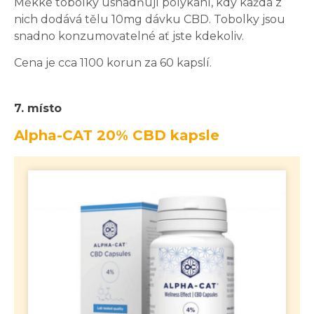
Měkké tobolky usnadňují polykání, kdy každá z
nich dodává tělu 10mg dávku CBD. Tobolky jsou
snadno konzumovatelné ať jste kdekoliv.
Cena je cca 1100 korun za 60 kapslí.
7. místo
Alpha-CAT 20% CBD kapsle