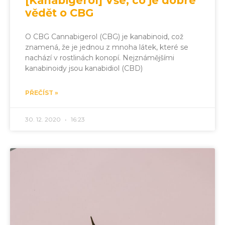
[Kanabigerol] Vše, co je dobré
vědět o CBG
O CBG Cannabigerol (CBG) je kanabinoid, což
znamená, že je jednou z mnoha látek, které se
nachází v rostlinách konopí. Nejznámějšími
kanabinoidy jsou kanabidiol (CBD)
PŘEČÍST »
30. 12. 2020
16:23