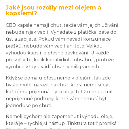
Jaké jsou rozdíly mezi olejem a
kapslemi?
CBD kapsle nemají chuť, takže vám jejich užívání
nebude nijak vadit. Vynádate z platíčka, dáte do
úst a zapijete. Pokud vám nevadí konzumace
prášků, nebude vám vadit ani toto. Velkou
výhodou kapslí je přesné dávkování. U každé
přesně víte, kolik kanabidiolu obsahují, protože
výrobce vždy uvádí obsah v miligramech.
Když se pomalu přesuneme k olejům, tak zde
byste mohli narazit na chuť, která nemusí být
každému příjemná. Tyto oleje totiž mohou mít
nepříjemné podtóny, které vám nemusí být
jednoduše po chuti.
Neměli bychom ale zapomenut i výhodu oleje,
která je – rychlejší nástup. Tinktura totiž proniká