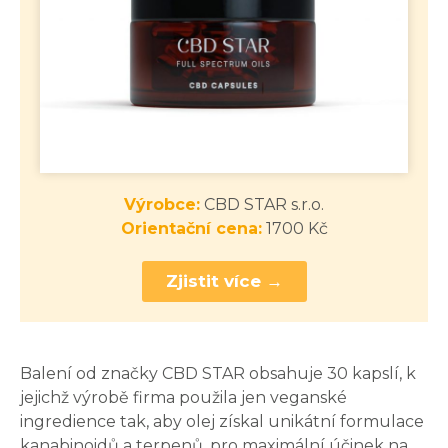
Výrobce:
CBD STAR s.r.o.
Orientační cena:
1700 Kč
Zjistit více →
Balení od značky CBD STAR obsahuje 30 kapslí, k
jejichž výrobě firma použila jen veganské
ingredience tak, aby olej získal unikátní formulace
kanabinoidů a terpenů, pro maximální účinek na