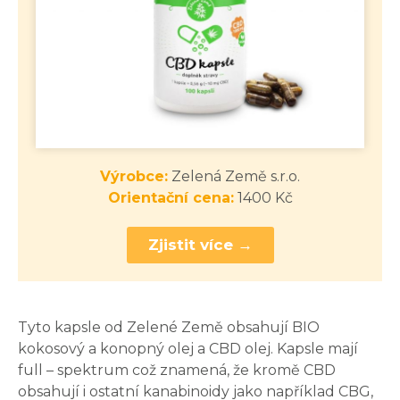
Výrobce:
Zelená Země s.r.o.
Orientační cena:
1400 Kč
Zjistit více →
Tyto kapsle od Zelené Země obsahují BIO
kokosový a konopný olej a CBD olej. Kapsle mají
full – spektrum což znamená, že kromě CBD
obsahují i ostatní kanabinoidy jako například CBG,