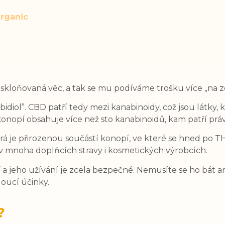
Organic
kloňovaná věc, a tak se mu podíváme trošku více „na 
bidiol”. CBD patří tedy mezi kanabinoidy, což jsou látky, 
a konopí obsahuje více než sto kanabinoidů, kam patří prá
erá je přirozenou součástí konopí, ve které se hned po T
e v mnoha doplňcích stravy i kosmetických výrobcích.
a jeho užívání je zcela bezpečné. Nemusíte se ho bát an
oucí účinky.
?