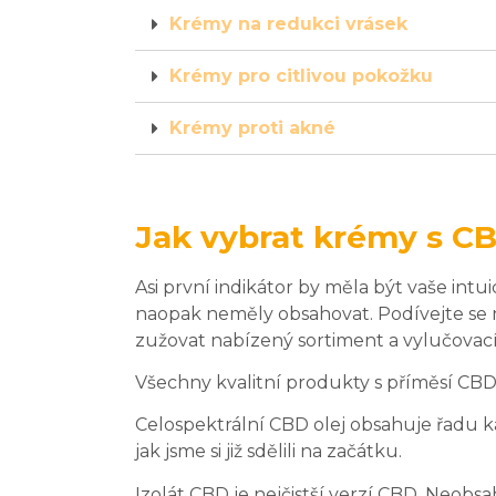
Krémy na redukci vrásek
Krémy pro citlivou pokožku
Krémy proti akné
Jak vybrat krémy s C
Asi první indikátor by měla být vaše intu
naopak neměly obsahovat. Podívejte se na 
zužovat nabízený sortiment a vylučova
Všechny kvalitní produkty s příměsí CBD
Celospektrální CBD olej obsahuje řadu 
jak jsme si již sdělili na začátku.
Izolát CBD je nejčistší verzí CBD. Neobsa