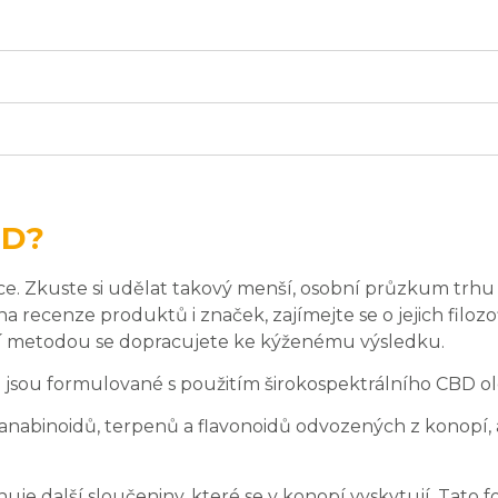
BD?
ice. Zkuste si udělat takový menší, osobní průzkum trhu 
recenze produktů i značek, zajímejte se o jejich filozof
cí metodou se dopracujete ke kýženému výsledku.
 jsou formulované s použitím širokospektrálního CBD ol
kanabinoidů, terpenů a flavonoidů odvozených z konopí
huje další sloučeniny, které se v konopí vyskytují. Tato 