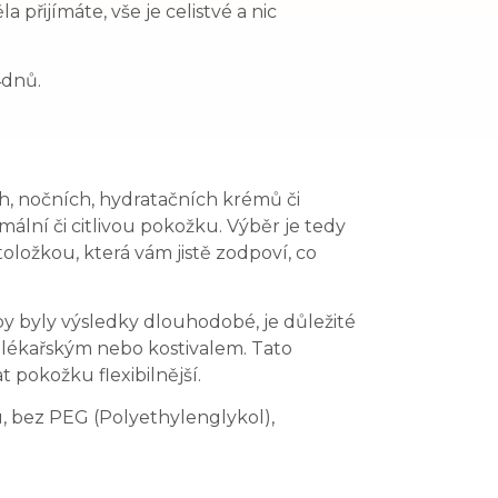
a přijímáte, vše je celistvé a nic
4dnů.
ch, nočních, hydratačních krémů či
ální či citlivou pokožku. Výběr je tedy
ložkou, která vám jistě zodpoví, co
y byly výsledky dlouhodobé, je důležité
 lékařským nebo kostivalem. Tato
 pokožku flexibilnější.
, bez PEG (Polyethylenglykol),