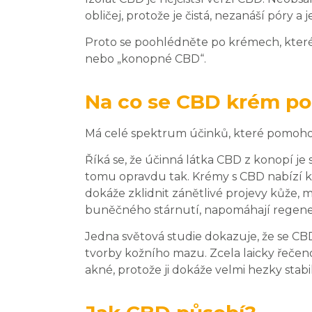
obličej, protože je čistá, nezanáší póry 
Proto se poohlédněte po krémech, které m
nebo „konopné CBD“.
Na co se CBD krém po
Má celé spektrum účinků, které pomohou
Říká se, že účinná látka CBD z konopí j
tomu opravdu tak. Krémy s CBD nabízí ko
dokáže zklidnit zánětlivé projevy kůže, m
buněčného stárnutí, napomáhají regenerac
Jedna světová studie dokazuje, že se CBD 
tvorby kožního mazu. Zcela laicky řečen
akné, protože ji dokáže velmi hezky stabil