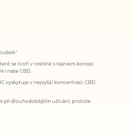
zoubek“.
které se tvoří v rostlině s názvem konopí
vě i naše CBD.
HC vyskytuje v nejvyšší koncentraci. CBD
i při dlouhodobějším užívání, protože