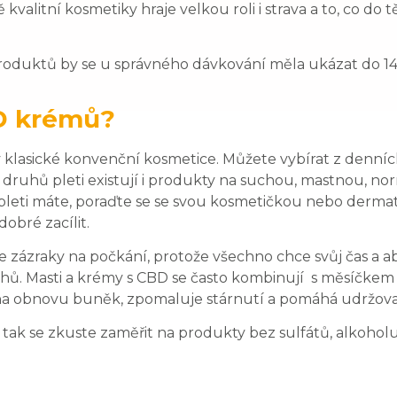
kvalitní kosmetiky hraje velkou roli i strava a to, co do těl
roduktů by se u správného dávkování měla ukázat do 1
D krémů?
o v klasické konvenční kosmetice. Můžete vybírat z denní
ruhů pleti existují i produkty na suchou, mastnou, norm
pleti máte, poraďte se se svou kosmetičkou nebo dermato
obré zacílit.
zázraky na počkání, protože všechno chce svůj čas a ab
uhů. Masti a krémy s CBD se často kombinují s měsíčkem
na obnovu buněk, zpomaluje stárnutí a pomáhá udržovat
tak se zkuste zaměřit na produkty bez sulfátů, alkoholu