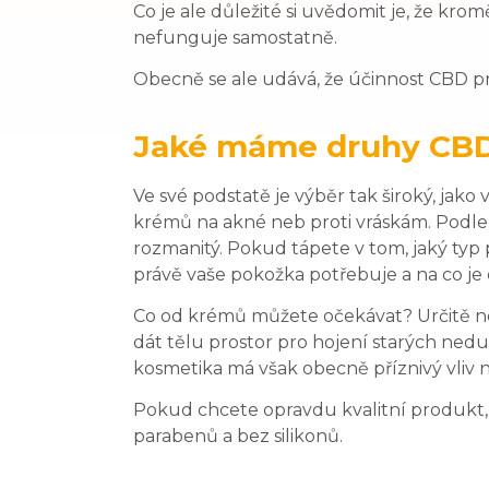
Co je ale důležité si uvědomit je, že kromě 
nefunguje samostatně.
Obecně se ale udává, že účinnost CBD p
Jaké máme druhy CB
Ve své podstatě je výběr tak široký, jak
krémů na akné neb proti vráskám. Podle d
rozmanitý. Pokud tápete v tom, jaký typ 
právě vaše pokožka potřebuje a na co je d
Co od krémů můžete očekávat? Určitě ne 
dát tělu prostor pro hojení starých ned
kosmetika má však obecně příznivý vliv 
Pokud chcete opravdu kvalitní produkt, 
parabenů a bez silikonů.