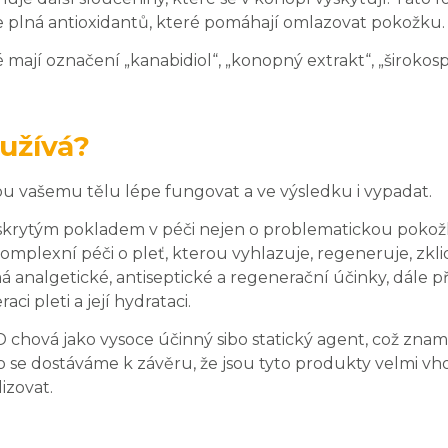
a je plná antioxidantů, které pomáhají omlazovat pokožku.
ají označení „kanabidiol“, „konopný extrakt“, „širokosp
užívá?
 vašemu tělu lépe fungovat a ve výsledku i vypadat.
e skrytým pokladem v péči nejen o problematickou pokož
mplexní péči o pleť, kterou vyhlazuje, regeneruje, zkl
á analgetické, antiseptické a regenerační účinky, dále př
i pleti a její hydrataci.
chová jako vysoce účinný sibo statický agent, což znamen
o se dostáváme k závěru, že jsou tyto produkty velmi v
izovat.