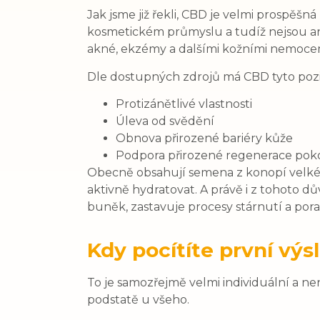
Jak jsme již řekli, CBD je velmi prospěšn
kosmetickém průmyslu a tudíž nejsou an
akné, ekzémy a dalšími kožními nemoce
Dle dostupných zdrojů má CBD tyto pozi
Protizánětlivé vlastnosti
Úleva od svědění
Obnova přirozené bariéry kůže
Podpora přirozené regenerace pok
Obecně obsahují semena z konopí velké 
aktivně hydratovat. A právě i z tohoto
buněk, zastavuje procesy stárnutí a pora
Kdy pocítíte první vý
To je samozřejmě velmi individuální a ne
podstatě u všeho.