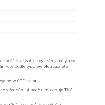
a zpočátku zjistit, co by krémy měly a co
ii. Poté podle typu své pleti začněte
eje nebo CBD izolátu.
, ale v žádném případě neobsahuje THC,
forma CBD je nejlepší pro pokožku i