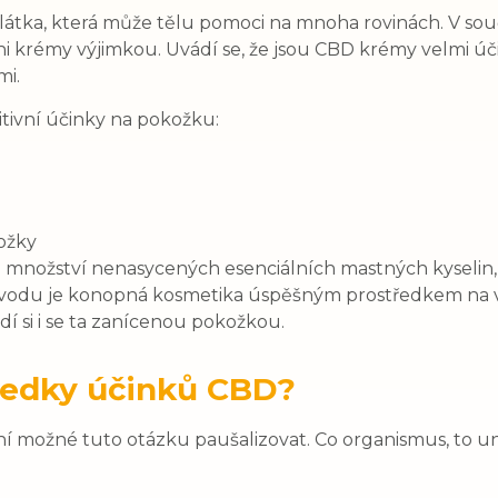
á látka, která může tělu pomoci na mnoha rovinách. V souč
i krémy výjimkou. Uvádí se, že jsou CBD krémy velmi úč
mi.
tivní účinky na pokožku:
ožky
množství nenasycených esenciálních mastných kyselin, 
 důvodu je konopná kosmetika úspěšným prostředkem na 
dí si i se ta zanícenou pokožkou.
sledky účinků CBD?
ní možné tuto otázku paušalizovat. Co organismus, to un