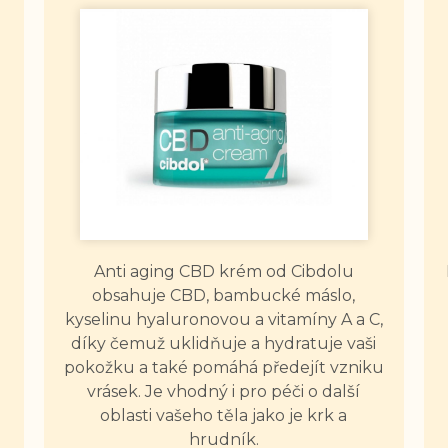
Anti aging CBD krém od Cibdolu
obsahuje CBD, bambucké máslo,
kyselinu hyaluronovou a vitamíny A a C,
díky čemuž uklidňuje a hydratuje vaši
u
pokožku a také pomáhá předejít vzniku
vrásek. Je vhodný i pro péči o další
oblasti vašeho těla jako je krk a
hrudník.