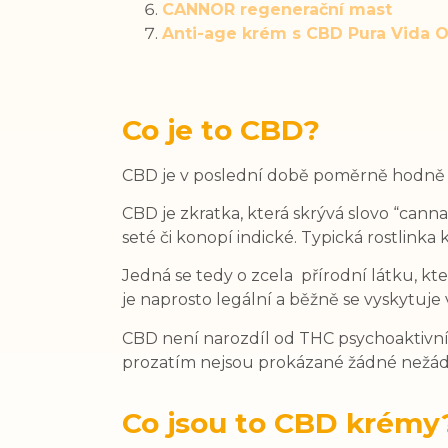
CANNOR regenerační mast
Anti-age krém s CBD Pura Vida 
Co je to CBD?
CBD je v poslední době poměrně hodně s
CBD je zkratka, která skrývá slovo “canna
seté či konopí indické. Typická rostlink
Jedná se tedy o zcela přírodní látku, kt
je naprosto legální a běžně se vyskytuj
CBD není narozdíl od THC psychoaktivní 
prozatím nejsou prokázané žádné nežád
Co jsou to CBD krémy