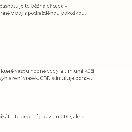
asnosti je to běžná přísada v
inné v boji s podrážděnou pokožkou,
které vážou hodně vody, a tím umí kůži
vyhlazení vrásek. CBD stimuluje obnovu
ikát a to neplatí pouze u CBD, ale v