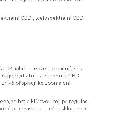
ektrální CBD“, „celospektrální CBD“
ku. Mnohé recenze naznačují, že je
idňuje, hydratuje a zjemňuje. CBD
íznivě přispívají ke zpomalení
á, že hraje klíčovou roli při regulaci
hodné pro mastnou pleť se sklonem k