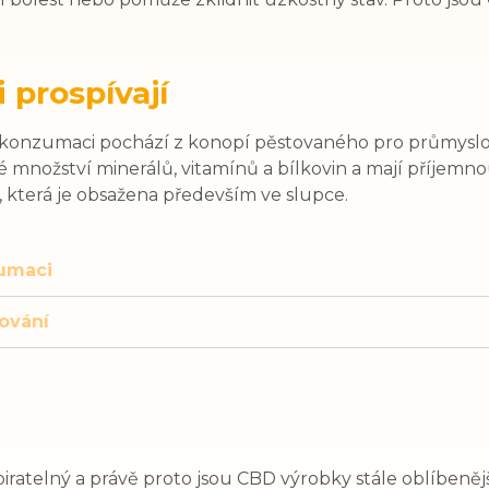
 prospívají
onzumaci pochází z konopí pěstovaného pro průmyslov
é množství minerálů, vitamínů a bílkovin a mají příjemn
, která je obsažena především ve slupce.
umaci
ování
ratelný a právě proto jsou CBD výrobky stále oblíbeněj