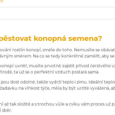
né
a pěstovat konopná semena?
tování rostlin konopí, směle do toho. Nemusíte se obávat 
právným směrem. Na co se tedy konkrétně zaměřit, aby se
y konopí uvnitř, musíte prvotně zajistit přívod čerstvého 
írodě, ta už se o perfektní vzduch postará sama.
sou dost odolné, takže vydrží teplo i zimu. Ideální teplot
adavku na vlhkost týče, měla by být určitě vyvážená, a
 až tak složité a s trochou vůle a cviku vám proces už př
 sběr.