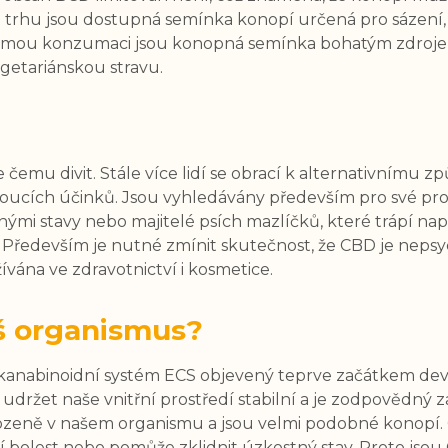
a trhu jsou dostupná semínka konopí určená pro sázení, 
přímou konzumaci jsou konopná semínka bohatým zdrojem
etariánskou stravu.
 čemu divit. Stále více lidí se obrací k alternativnímu
ucích účinků. Jsou vyhledávány především pro své protiz
tnými stavy nebo majitelé psích mazlíčků, které trápí 
Především je nutné zmínit skutečnost, že CBD je nepsy
vána ve zdravotnictví i kosmetice.
š organismus?
kanabinoidní systém ECS objevený teprve začátkem devad
 udržet naše vnitřní prostředí stabilní a je zodpovědný 
irozeně v našem organismu a jsou velmi podobné konopí
umí bolest nebo pomůže zklidnit úzkostný stav. Proto jso