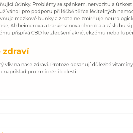
idňující účinky. Problémy se spánkem, nervozitu a úzkost
yužíváno i pro podporu při léčbě těžce léčitelných nemo
vlivňuje mozkové buňky a znatelně zmírňuje neurolog
psie, Alzheimerova a Parkinsonova choroba a zásluhu si 
krému přispívá CBD ke zlepšení akné, ekzému nebo lupé
 zdraví
liv na naše zdraví. Protože obsahují důležité vitamíny
 například pro zmírnění bolesti.