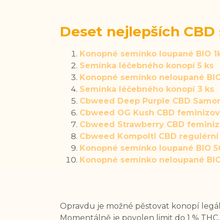
Deset nejlepších CBD
Konopné semínko loupané BIO 1
Semínka léčebného konopí 5 ks
Konopné semínko neloupané BIO
Semínka léčebného konopí 3 ks
Cbweed Deep Purple CBD Samon
Cbweed OG Kush CBD feminizov
Cbweed Strawberry CBD femini
Cbweed Kompolti CBD regulérní
Konopné semínko loupané BIO 5
Konopné semínko neloupané BIO
Opravdu je možné pěstovat konopí legáln
Momentálně je povolen limit do 1 % TH