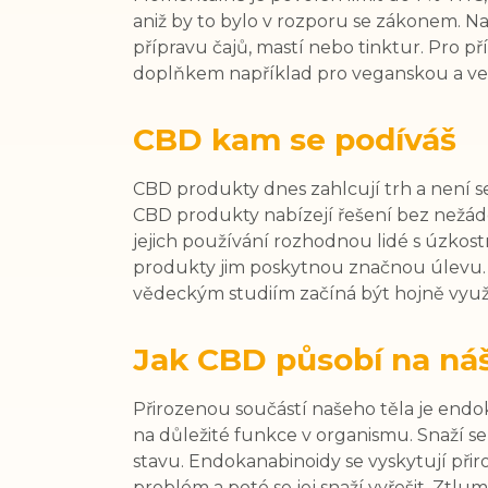
aniž by to bylo v rozporu se zákonem. N
přípravu čajů, mastí nebo tinktur. Pro 
doplňkem například pro veganskou a veg
CBD kam se podíváš
CBD produkty dnes zahlcují trh a není se
CBD produkty nabízejí řešení bez nežádo
jejich používání rozhodnou lidé s úzkos
produkty jim poskytnou značnou úlevu. 
vědeckým studiím začíná být hojně využí
Jak CBD působí na ná
Přirozenou součástí našeho těla je endo
na důležité funkce v organismu. Snaží se
stavu. Endokanabinoidy se vyskytují př
problém a poté se jej snaží vyřešit. Ztl