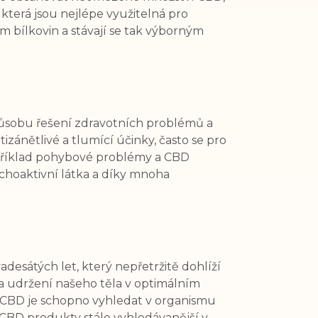
která jsou nejlépe využitelná pro
 bílkovin a stávají se tak výborným
 způsobu řešení zdravotních problémů a
ánětlivé a tlumící účinky, často se pro
například pohybové problémy a CBD
choaktivní látka a díky mnoha
esátých let, který nepřetržitě dohlíží
za udržení našeho těla v optimálním
. CBD je schopno vyhledat v organismu
u CBD produkty stále vyhledávanější v