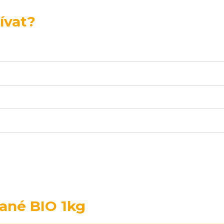
ívat?
ané BIO 1kg