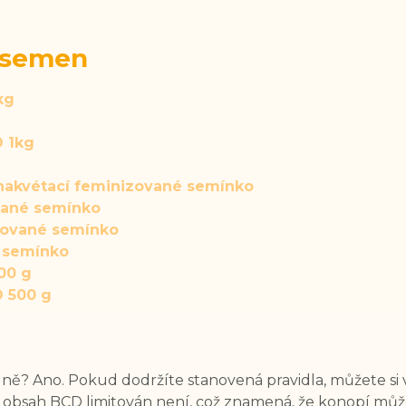
 semen
kg
 1kg
akvétací feminizované semínko
ané semínko
zované semínko
 semínko
00 g
 500 g
ě? Ano. Pokud dodržíte stanovená pravidla, můžete si vy
C, obsah BCD limitován není, což znamená, že konopí m