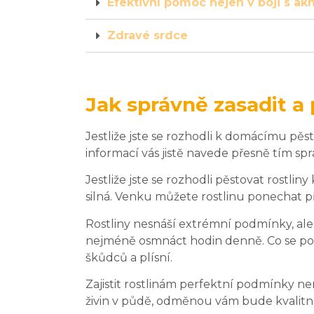
Efektivní pomoc nejen v boji s ak
Zdravé srdce
Jak správně zasadit 
Jestliže jste se rozhodli k domácímu pěs
informací vás jistě navede přesně tím s
Jestliže jste se rozhodli pěstovat rostlin
silná. Venku můžete rostlinu ponechat př
Rostliny nesnáší extrémní podmínky, ale j
nejméně osmnáct hodin denně. Co se pož
škůdců a plísní.
Zajistit rostlinám perfektní podmínky není
živin v půdě, odměnou vám bude kvalitní