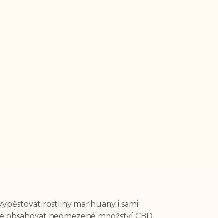
pěstovat rostliny marihuany i sami.
ůže obsahovat neomezené množství CBD,