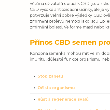
většina uživatelů obrací k CBD, jsou zkl
CBD vysoké antioxidační účinky, ale je v
potvrzuje velmi dobré výsledky. CBD o
zmírnění projevů nemocí jako jsou Epile
zmírnění bolesti. Ve formě masti nebo 
Přínos CBD semen pro
Konopná semínka mohou mít velmi dobrý v
imunitu, důležité funkce organismu nebo
Stop zánětu
Očista organismu
Růst a regenerace svalů