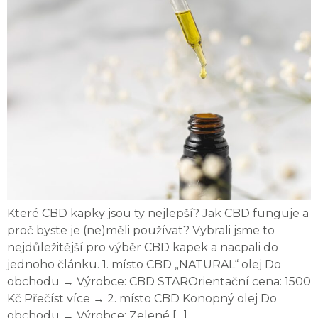
Které CBD kapky jsou ty nejlepší? Jak CBD funguje a
proč byste je (ne)měli používat? Vybrali jsme to
nejdůležitější pro výběr CBD kapek a nacpali do
jednoho článku. 1. místo CBD „NATURAL“ olej Do
obchodu → Výrobce: CBD STAROrientační cena: 1500
Kč Přečíst více → 2. místo CBD Konopný olej Do
obchodu → Výrobce: Zelené […]