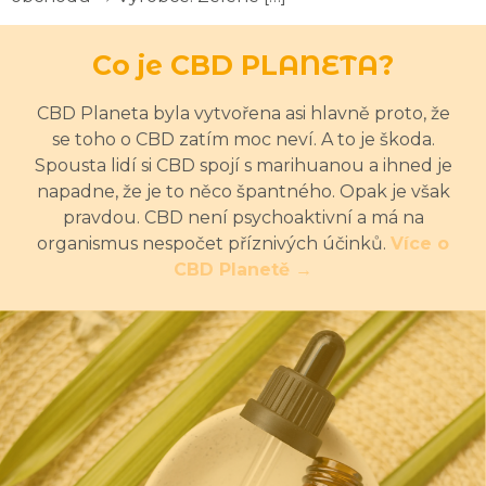
Co je CBD PLANETA?
CBD Planeta byla vytvořena asi hlavně proto, že
se toho o CBD zatím moc neví. A to je škoda.
Spousta lidí si CBD spojí s marihuanou a ihned je
napadne, že je to něco špantného. Opak je však
pravdou. CBD není psychoaktivní a má na
organismus nespočet příznivých účinků.
Více o
CBD Planetě →