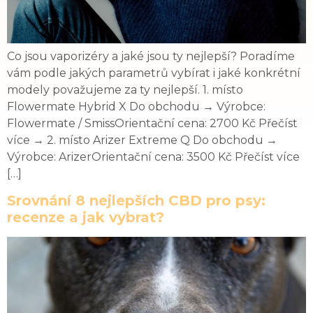
Co jsou vaporizéry a jaké jsou ty nejlepší? Poradíme
vám podle jakých parametrů vybírat i jaké konkrétní
modely považujeme za ty nejlepší. 1. místo
Flowermate Hybrid X Do obchodu → Výrobce:
Flowermate / SmissOrientační cena: 2700 Kč Přečíst
více → 2. místo Arizer Extreme Q Do obchodu →
Výrobce: ArizerOrientační cena: 3500 Kč Přečíst více
[…]
Srovnání 8 nejlepších CBD pro psy:
recenze a jak vybrat?