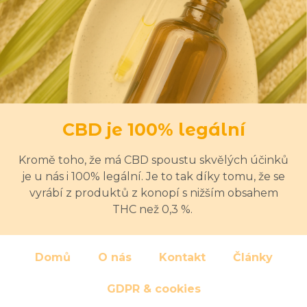
CBD je 100% legální
Kromě toho, že má CBD spoustu skvělých účinků
je u nás i 100% legální. Je to tak díky tomu, že se
vyrábí z produktů z konopí s nižším obsahem
THC než 0,3 %.
Domů
O nás
Kontakt
Články
GDPR & cookies