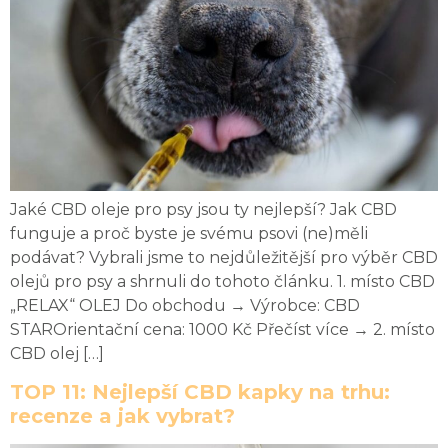
Jaké CBD oleje pro psy jsou ty nejlepší? Jak CBD
funguje a proč byste je svému psovi (ne)měli
podávat? Vybrali jsme to nejdůležitější pro výběr CBD
olejů pro psy a shrnuli do tohoto článku. 1. místo CBD
„RELAX“ OLEJ Do obchodu → Výrobce: CBD
STAROrientační cena: 1000 Kč Přečíst více → 2. místo
CBD olej […]
TOP 11: Nejlepší CBD kapky na trhu:
recenze a jak vybrat?